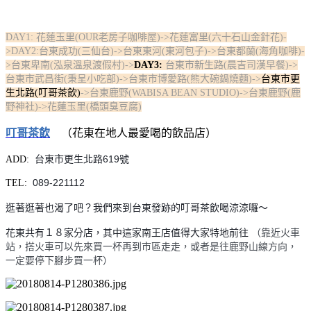
DAY1: 花蓮玉里(OUR老房子咖啡屋)->花蓮富里(六十石山金針花)-
>DAY2:台東成功(三仙台)->台東東河(東河包子)->台東都蘭(海角咖啡)-
>台東卑南(泓泉溫泉渡假村)->
DAY3:
台東市新生路(晨吉司漢早餐)
->
台東市武昌街(秉呈小吃部)->台東市博愛路(熊大碗鍋燒麵)->
台東市更
生北路(叮哥茶飲)
->台東鹿野(WABISA BEAN STUDIO)->台東鹿野(鹿
野神社)->花蓮玉里(橋頭臭豆腐)
叮哥茶飲
（花東在地人最愛喝的飲品店）
台東市更生北路619號
ADD:
089-221112
TEL:
逛著逛著也渴了吧？我們來到台東發跡的叮哥茶飲喝涼涼囉～
花東共有１８家分店，其中這家南王店值得大家特地前往
（靠近火車
站，搭火車可以先來買一杯再到市區走走，或者是往鹿野山線方向，
一定要停下腳步買一杯）