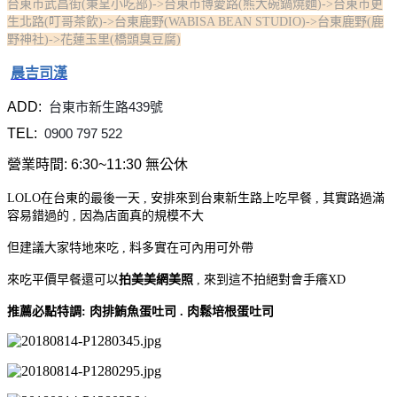
台東市武昌街(秉呈小吃部)->台東市博愛路(熊大碗鍋燒麵)->台東市更
生北路(叮哥茶飲)->台東鹿野(WABISA BEAN STUDIO)->台東鹿野(鹿
野神社)->花蓮玉里(橋頭臭豆腐)
晨吉司漢
ADD: 
台東市新生路439號
TEL: 
0900 797 522
營業時間: 6:30~11:30 
無公休
LOLO在台東的最後一天 , 安排來到台東新生路上吃早餐 , 其實路過滿
容易錯過的 , 因為店面真的規模不大
但建議大家特地來吃 , 料多實在可內用可外帶
來吃平價早餐還可以
拍美美網美照
, 來到這不拍絕對會手癢XD
推薦必點特調: 肉排鮪魚蛋吐司 . 肉鬆培根蛋吐司