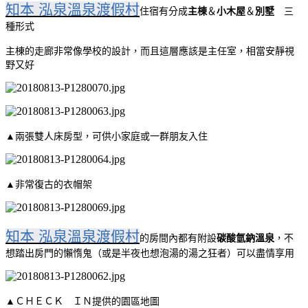
知本 泓泉溫泉渡假村
住宿有分成
主棟
＆
小木屋
＆
別墅
三
種形式
主棟的走廊非常像學校的設計，而且這層應該是主任室
，相當安靜視
野又好
▲兩張雙人床房型，可供小家庭或一群朋友入住
▲非常復古的衣帽架
知本 泓泉溫泉渡假村
的房間內都有附設
碳酸氫鈉溫泉
，不
想踏出房門的懶惰鬼（或是半夜也想泡湯的湯之狂者）可以盡情享用
▲ＣＨＥＣＫ ＩＮ提供的園區地圖