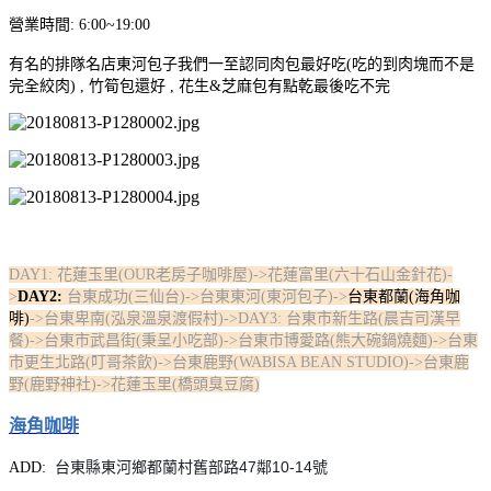
營業時間: 6:00~19:00
有名的排隊名店東河包子我們一至認同肉包最好吃(吃的到肉塊而不是
完全絞肉) , 竹筍包還好 , 花生&芝麻包有點乾最後吃不完
DAY1: 花蓮玉里(OUR老房子咖啡屋)
->花蓮富里(六十石山金針花)-
>
DAY2:
台東成功(三仙台)->台東東河(東河包子)->
台東都蘭(海角咖
啡)
->台東卑南(泓泉溫泉渡假村)->DAY3: 台東市新生路(晨吉司漢早
餐)->台東市武昌街(秉呈小吃部)->台東市博愛路(熊大碗鍋燒麵)->台東
市更生北路(叮哥茶飲)->台東鹿野(WABISA BEAN STUDIO)->台東鹿
野(鹿野神社)->花蓮玉里(橋頭臭豆腐)
海角咖啡
台東縣東河鄉都蘭村舊部路47鄰10-14號
ADD: