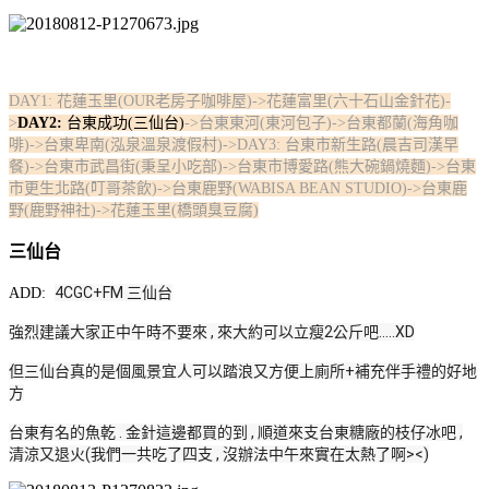
DAY1: 花蓮玉里(OUR老房子咖啡屋)->花蓮富里(六十石山金針花)-
>
DAY2:
台東成功(三仙台)
->台東東河(東河包子)->台東都蘭(海角咖
啡)->台東卑南(泓泉溫泉渡假村)->DAY3: 台東市新生路(晨吉司漢早
餐)->台東市武昌街(秉呈小吃部)->台東市博愛路(熊大碗鍋燒麵)->台東
市更生北路(叮哥茶飲)->台東鹿野(WABISA BEAN STUDIO)->台東鹿
野(鹿野神社)->花蓮玉里(橋頭臭豆腐)
三仙台
4CGC+FM 三仙台
ADD:
強烈建議大家正中午時不要來 , 來大約可以立瘦2公斤吧.....XD
但三仙台真的是個風景宜人可以踏浪又方便上廁所+補充伴手禮的好地
方
台東有名的魚乾 . 金針這邊都買的到 , 順道來支台東糖廠的枝仔冰吧 ,
清涼又退火(我們一共吃了四支 , 沒辦法中午來實在太熱了啊><)