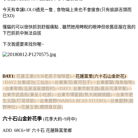
今天有幸讓LOLO遇見一隻 , 食物端上來也不會搶食(只有偷舔舌頭而
已XD)
懂貓的可以很快抓到舒服痛點 , 雖然她用睥睨的眼神但依舊臣服在我的
下巴抓抓中無法自拔
下次我還要來找你喔~
DAY1:
花蓮玉里(OUR老房子咖啡屋)
->
花蓮富里(六十石山金針花)
-
>DAY2:台東成功(三仙台)->台東東河(東河包子)->台東都蘭(海角咖啡)-
>台東卑南(泓泉溫泉渡假村)->DAY3: 台東市新生路(晨吉司漢早餐)->
台東市武昌街(秉呈小吃部)->台東市博愛路(熊大碗鍋燒麵)->台東市更
生北路(叮哥茶飲)->台東鹿野(WABISA BEAN STUDIO)->台東鹿野(鹿
野神社)->花蓮玉里(橋頭臭豆腐)
六十石山金針花季
(花季大約~9月中)
ADD: 68C6+9F 六十石 花蓮縣富里鄉