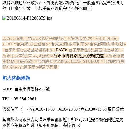
雞腿＆雞翅都無敵多汁，外脆內嫩超級好吃！一般速食店完全無法比
擬（什麼胖老爹，比起秉呈的炸雞完全不好吃啊！）
DAY1: 花蓮玉里(OUR老房子咖啡屋)->花蓮富里(六十石山金針花)-
>DAY2:台東成功(三仙台)->台東東河(東河包子)->台東都蘭(海角咖啡)-
>台東卑南(泓泉溫泉渡假村)->
DAY3:
台東市新生路(晨吉司漢早餐)
->
台東市武昌街(秉呈小吃部)->
台東市博愛路(熊大碗鍋燒麵)
->台東市更
生北路(叮哥茶飲)->台東鹿野(WABISA BEAN STUDIO)->台東鹿野(鹿
野神社)->花蓮玉里(橋頭臭豆腐)
熊大碗鍋燒麵
台東市博愛路262號
ADD:
08 934 2961
TEL:
營業時間: (一~五)10:30~13:30 16:30~20:30 (六)10:30~13:30 周日公休
其實熊大碗跟晨吉司漢＆秉呈都很近，所以可以吃完早餐在附近晃晃
接著吃午餐＆炸雞（都不用跑遠，多棒啊～）