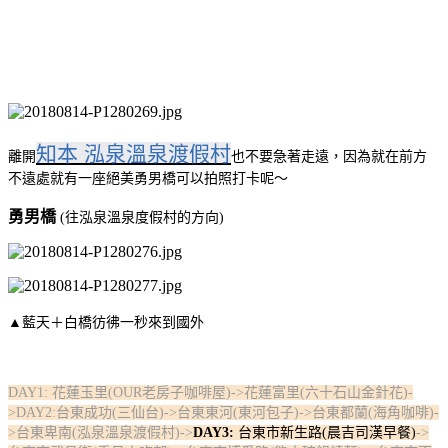
知本 泓泉溫泉渡假村
離開
也不要急著走遠，因為就在前方
不遠處就有一座絕美勇男橋可以拍照打卡呢～
勇男橋
(往泓泉溫泉度假村的方向)
▲藍天＋白橋彷彿一秒來到國外
DAY1: 花蓮玉里(OUR老房子咖啡屋)->花蓮富里(六十石山金針花)-
>DAY2:台東成功(三仙台)->台東東河(東河包子)->台東都蘭(海角咖啡)-
>台東卑南(泓泉溫泉渡假村)->
DAY3:
台東市新生路(晨吉司漢早餐)
->