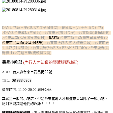
DAY1: 花蓮玉里(OUR老房子咖啡屋)->花蓮富里(六十石山金針花)-
>DAY2:台東成功(三仙台)->台東東河(東河包子)->台東都蘭(海角咖啡)-
>台東卑南(泓泉溫泉渡假村)->
DAY3:
台東市新生路(晨吉司漢早餐)
->
台東市武昌街(秉呈小吃部)
->台東市博愛路(熊大碗鍋燒麵)->台東市更
生北路(叮哥茶飲)->台東鹿野(WABISA BEAN STUDIO)->台東鹿野(鹿
野神社)->花蓮玉里(橋頭臭豆腐)
秉呈小吃部
(內行人才知道的隱藏版藍蜻蜓)
台東縣台東市武昌街22號
ADD:
08 933 0309
TEL:
營業時間: 11:00~20:00 周日公休
其實是一般的小吃店，但是台東當地人才知道來秉呈除了一般小吃，
絕對不能錯過他們的炸雞！！！！
號稱隱藏版藍蜻蜓
，不太需要排隊但是風味比藍蜻蜓更好，炸雞也更