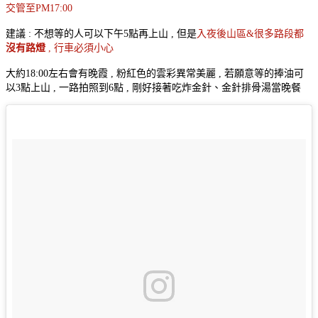
交管至PM17:00
建議 : 不想等的人可以下午5點再上山 , 但是
入夜後山區&很多路段都
沒有路燈
, 行車必須小心
大約18:00左右會有晚霞 , 粉紅色的雲彩異常美麗 , 若願意等的捧油可
以3點上山 , 一路拍照到6點 , 剛好接著吃炸金針、金針排骨湯當晚餐