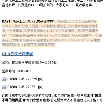
一到花蓮玉里就可以看到好幾尊很可愛的玉里熊讚 , 手上分別拿著花蓮
當地名產 , 其實還有LOLO沒拍到的 , 大家可以一口氣收集完畢
DAY1:
花蓮玉里(OUR老房子咖啡屋)
->花蓮富里(六十石山金針花)-
>DAY2: 台東成功(三仙台)->台東東河(東河包子)->台東都蘭(海角咖
啡)->台東卑南(泓泉溫泉渡假村)->DAY3: 台東市新生路(晨吉司漢早
餐)->台東市武昌街(秉呈小吃部)->台東市博愛路(熊大碗鍋燒麵)->台東
市更生北路(叮哥茶飲)->台東鹿野(WABISA BEAN STUDIO)->台東鹿
野(鹿野神社)->花蓮玉里(橋頭臭豆腐)
OUR老房子咖啡屋
花蓮縣玉里鎮興國路一段239號
ADD:
營業時間: 14:00~0:00
這間無意中搜尋到的OUR老屋咖啡 , 如果你們跟我一樣喜歡那種"
放蕩
不羈的隨興感
"那你們會愛死這裏(看老闆常常衣不蔽體就可以了解XD)