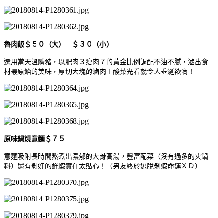
魯肉飯＄５０（大） ＄３０（小）
選用當天溫體豬，以肥肉３瘦肉７的黃金比例調配不油不膩，滷出食
材最原始的美味，厚切大塊的滷肉＋酸菜光看就令人垂涎欲滴！
原味鍋燒意麵＄７５
意麵吸附長時間熬煮出濃郁的大骨高湯，豐富配菜（沒有過多的火鍋
料）還有剝好的鮮蝦實在太貼心！（男友終於逃脫剝蝦命運ＸＤ）