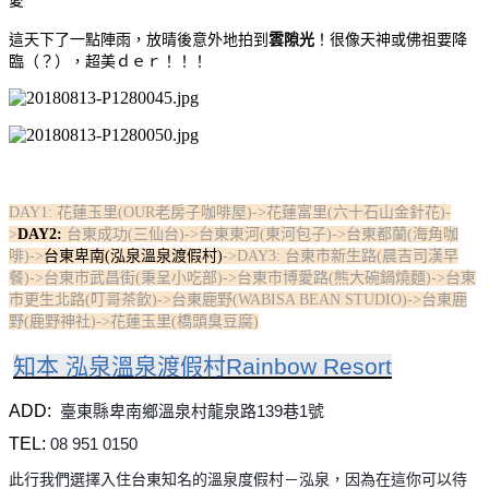
愛
這天下了一點陣雨，放晴後意外地拍到
雲隙光
！很像天神或佛祖要降
臨（？），超美ｄｅｒ！！！
DAY1: 花蓮玉里(OUR老房子咖啡屋)->花蓮富里(六十石山金針花)-
>
DAY2:
台東成功(三仙台)->台東東河(東河包子)->台東都蘭(海角咖
啡)->
台東卑南(泓泉溫泉渡假村)
->DAY3: 台東市新生路(晨吉司漢早
餐)->台東市武昌街(秉呈小吃部)->台東市博愛路(熊大碗鍋燒麵)->台東
市更生北路(叮哥茶飲)->台東鹿野(WABISA BEAN STUDIO)->台東鹿
野(鹿野神社)->花蓮玉里(橋頭臭豆腐)
知本 泓泉溫泉渡假村Rainbow Resort
ADD: 
臺東縣卑南鄉溫泉村龍泉路139巷1號
TEL:
08 951 0150
此行我們選擇入住台東知名的溫泉度假村－泓泉，因為在這你可以待