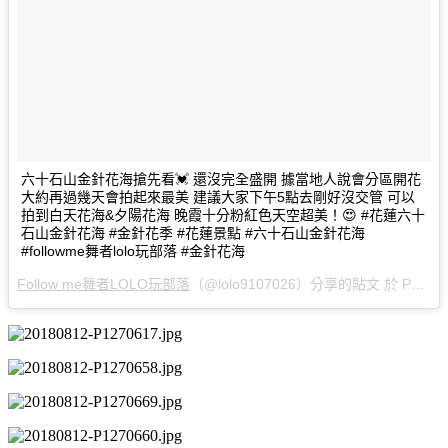
六十石山金針花海搶先看💓 還沒完全盛開 據當地人說會分區開花
大約再過幾天會拍起來最美 建議大家下午5點去剛好沒交管 可以
拍到白天花海&夕陽花海 晚霞十分粉紅色天空超美！😍 #花蓮六十
石山金針花海 #金針花季 #花蓮景點 #六十石山金針花海
#followme舞者lolo玩部落 #金針花海
Follow me舞者LOLO玩部落
（@lolo9107026）分享的貼文 於 PDT 2018 年 8月 月 12 日 上午 8:08 張貼