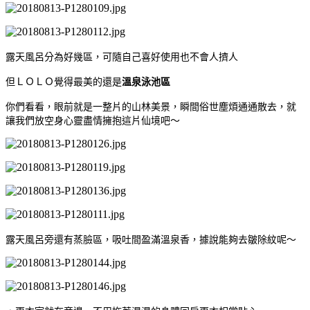
露天風呂分為好幾區，可隨自己喜好使用也不會人擠人
但ＬＯＬＯ覺得最美的還是
溫泉泳池區
你們看看，眼前就是一整片的山林美景，瞬間俗世塵煩通通散去，就
讓我們放空身心靈盡情擁抱這片仙境吧～
露天風呂旁還有蒸臉區，吸吐間盈滿溫泉香，據說能夠去皺除紋呢～