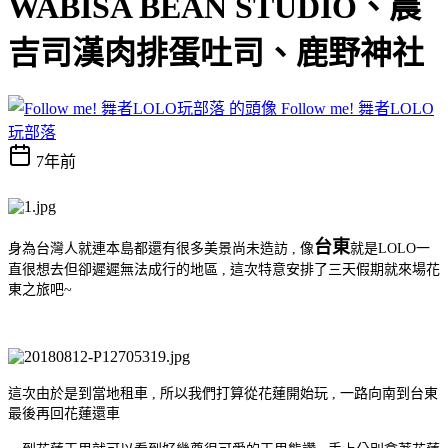
WABISA BEAN STUDIO、晨
吉司漢肉排蛋吐司、鹿野神社
Follow me! 舞者LOLO
玩部落
7年前
台東
身為台灣人就連本島都還有很多美景尚未造訪 , 像
就是LOLO一
直很想去但卻遲遲無法成行的地區 , 這次特意安排了三天假期就來場花
東之旅吧~
這次由於是到當地租車 , 所以我們打算從花蓮開始玩 , 一路向南到台東
最後再回花蓮還車