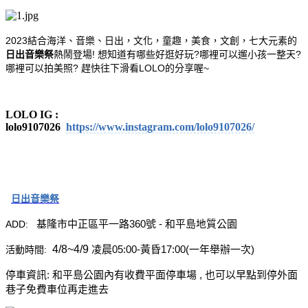
2023結合海洋、音樂、日出，文化，童趣，美食，文創，七大元素的
日出音樂祭
熱鬧登場! 想知道有哪些好逛好玩?哪裡可以遛小孩一整天?
哪裡可以拍美照? 趕快往下滑看LOLO的分享喔~
LOLO IG :
lolo9107026
https://www.instagram.com/lolo9107026/
日出音樂祭
基隆市中正區平一路360號 - 和平島地質公園
ADD:
4/8~4/9
凌晨05:00-黃昏17:00(一年舉辦一次)
活動時間:
停車資訊: 和平島公園內有收費平面停車場 , 也可以早點到停外面
巷子免費車位再走進去