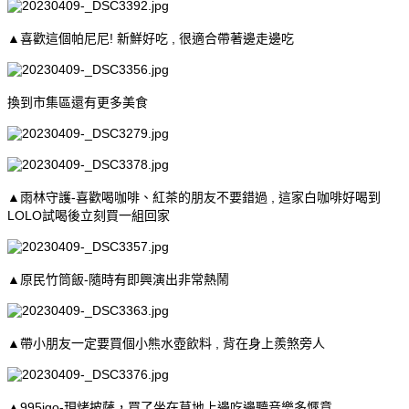
▲喜歡這個帕尼尼! 新鮮好吃 , 很適合帶著邊走邊吃
換到市集區還有更多美食
▲雨林守護-喜歡喝咖啡、紅茶的朋友不要錯過 , 這家白咖啡好喝到
LOLO試喝後立刻買一組回家
▲原民竹筒飯-隨時有即興演出非常熱鬧
▲帶小朋友一定要買個小熊水壺飲料 , 背在身上羨煞旁人
▲995igo-現烤披薩，買了坐在草地上邊吃邊聽音樂多愜意