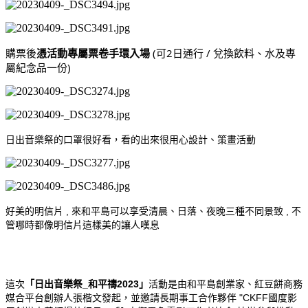
購票後
憑活動專屬票卷手環入場
 (可2日通行 / 兌換飲料、水及專
屬紀念品一份)
日出音樂祭的口罩很好看，看的出來很用心設計、策畫活動
好美的明信片 , 來和平島可以享受清晨、日落、夜晚三種不同景致 , 不
管哪時都像明信片這樣美的讓人嘆息
這次
「日出音樂祭_和平禱2023」
活動是由和平島創業家、紅豆餅商務
媒合平台創辦人張楷文發起，並邀請長期事工合作夥伴 "CKFF國度影