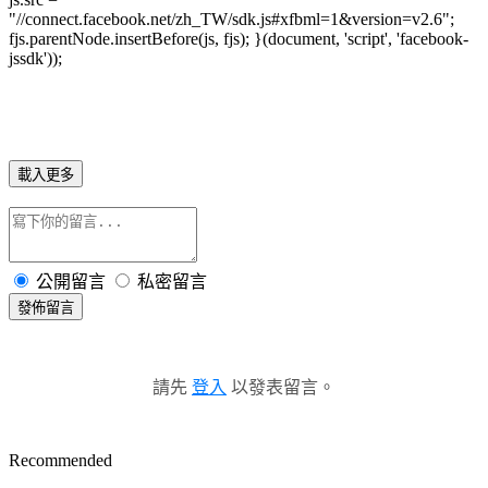
"//connect.facebook.net/zh_TW/sdk.js#xfbml=1&version=v2.6";
fjs.parentNode.insertBefore(js, fjs); }(document, 'script', 'facebook-
jssdk'));
載入更多
公開留言
私密留言
發佈留言
請先
登入
以發表留言。
Recommended