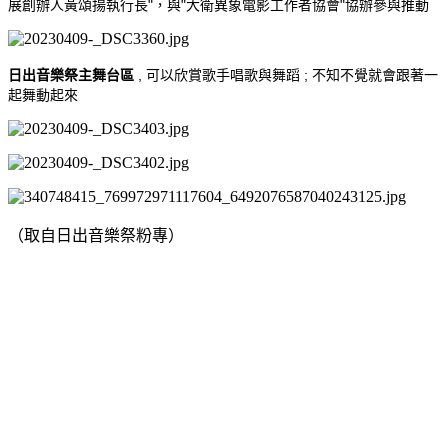
展創辦人黃頌揚執行長"，與"大衛異象電影工作者協會"協辦參與推動
日出音樂祭主舞台區
, 可以欣賞歌手唱歌與舞蹈 ; 不知不覺就會跟著一
起舞動起來
（取自日出音樂祭粉專）