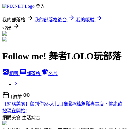
登入
我的部落格
我的部落格後台
我的帳號
登出
Follow me! 舞者LOLO玩部落
相簿
部落格
名片
1週前
【網購美食】鱻到你家-大比目魚鬆&鮭魚鬆專賣店，健康飲
控現在開始!
網購美食
生活綜合