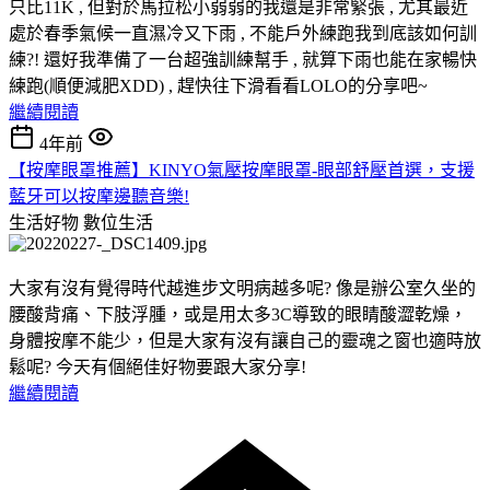
只比11K , 但對於馬拉松小弱弱的我還是非常緊張 , 尤其最近
處於春季氣候一直濕冷又下雨 , 不能戶外練跑我到底該如何訓
練?! 還好我準備了一台超強訓練幫手 , 就算下雨也能在家暢快
練跑(順便減肥XDD) , 趕快往下滑看看LOLO的分享吧~
繼續閱讀
4年前
【按摩眼罩推薦】KINYO氣壓按摩眼罩-眼部舒壓首選，支援
藍牙可以按摩邊聽音樂!
生活好物
數位生活
大家有沒有覺得時代越進步文明病越多呢? 像是辦公室久坐的
腰酸背痛、下肢浮腫，或是用太多3C導致的眼睛酸澀乾燥，
身體按摩不能少，但是大家有沒有讓自己的靈魂之窗也適時放
鬆呢? 今天有個絕佳好物要跟大家分享!
繼續閱讀