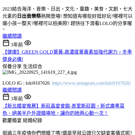
2023結合海洋、音樂、日出，文化，童趣，美食，文創，七大
元素的
日出音樂祭
熱鬧登場! 想知道有哪些好逛好玩?哪裡可以
遛小孩一整天?哪裡可以拍美照? 趕快往下滑看LOLO的分享喔
~
繼續閱讀
3年前
【健康】GREEN GOLD薑黃-高濃度薑黃素加強代謝力，冬季
健身必備!
保養分享
生活綜合
LOLO IG : lolo9107026
https://www.instagram.com/lolo9107026/
繼續閱讀
3年前
【新北婚宴推薦】新莊晶宴會館-峇里斯莊園，新式廣粵菜
色、絕美半戶外證婚場地，讓你的她再心動一次！
歡慶婚宴
結婚紀錄
挺過三年疫情你們想婚了嗎?
還是早就公證只欠缺宴客儀式呢?