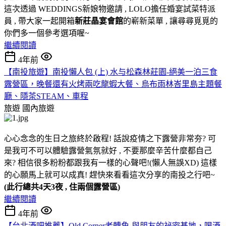
這次透過 WEDDINGS新娘物邀請 , LOLO擔任婚宴試菜特派
員 , 帶大家一起開箱
新莊晶宴會館
的嶄新菜單 , 讓尋尋覓覓的
你們多一個參考選項喔~
繼續閱讀
4年前
【南投旅遊】南投懶人包 (上) 水与松森林莊園-絕美一泊三食
露營區，晚餐還有火烤兩吃龍蝦大餐、烏布雨林峇里島主題餐
廳、隱茶STEAM、車程
旅遊
國內旅遊
心心念念的生日之旅終於啟程! 話說疫情之下露營非常夯? 可
是我可不可以體驗露營氣氛就好 , 不要那麼辛苦什麼都自己
來? 相信很多粉粉都跟我有一樣的心聲吧!(懶人無誤XD) 這樣
的心願馬上就可以成真! 趕快來看看這次分享的南投之行吧~
(此行總共4天3夜 , 住兩個露營區)
繼續閱讀
4年前
【台北酒吧推薦】Old Corner老轉角-與朋友的祕密基地，喝酒