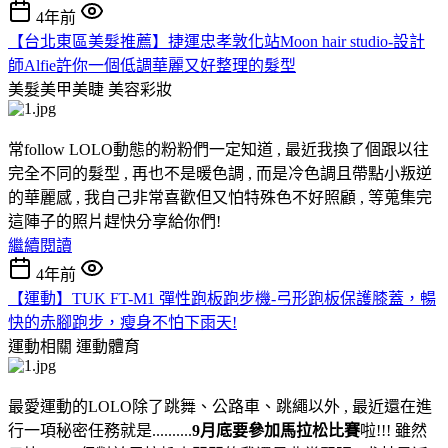
4年前
【台北東區美髮推薦】捷運忠孝敦化站Moon hair studio-設計
師Alfie許你一個低調華麗又好整理的髮型
美髮美甲美睫
美容彩妝
常follow LOLO動態的粉粉們一定知道 , 最近我換了個跟以往
完全不同的髮型 , 再也不是暖色調 , 而是冷色調且帶點小叛逆
的華麗感 , 我自己非常喜歡但又怕特殊色不好照顧 , 等蒐集完
這陣子的照片趕快分享給你們!
繼續閱讀
4年前
【運動】TUK FT-M1 彈性跑板跑步機-弓形跑板保護膝蓋，暢
快的赤腳跑步，瘦身不怕下雨天!
運動相關
運動體育
最愛運動的LOLO除了跳舞、公路車、跳繩以外 , 最近還在進
行一項秘密任務就是..........
9月底要參加馬拉松比賽
啦!!! 雖然