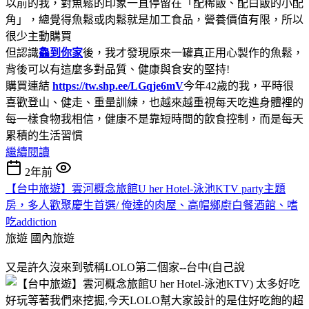
以前的我，對魚鬆的印象一直停留在「配稀飯、配白飯的小配
角」，總覺得魚鬆或肉鬆就是加工食品，營養價值有限，所以
很少主動購買
但認識
鱻到你家
後，我才發現原來一罐真正用心製作的魚鬆，
背後可以有這麼多對品質、健康與食安的堅持!
購買連結
https://tw.shp.ee/LGqje6mV
今年42歲的我，平時很
喜歡登山、健走、重量訓練，也越來越重視每天吃進身體裡的
每一樣食物我相信，健康不是靠短時間的飲食控制，而是每天
累積的生活習慣
繼續閱讀
2年前
【台中旅遊】雲河概念旅館U her Hotel-泳池KTV party主題
房，多人歡聚慶生首選/ 俺達的肉屋、高帽鄉廚白餐酒館、嗜
吃addiction
旅遊
國內旅遊
又是許久沒來到號稱LOLO第二個家--台中(自己說
) 太多好吃
好玩等著我們來挖掘,今天LOLO幫大家設計的是住好吃飽的超