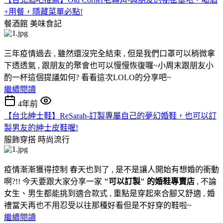
+用餐，隱藏菜單必點!
餐酒館
美味食記
三年疫情過去 , 雖然還沒完全結束 , 但是我們口罩可以稍微拿
下透透氣 , 跟朋友的聚會也可以慢慢恢復囉~小周末跟朋友小
酌一杯這個提議如何? 看看這次LOLO的分享吧~
繼續閱讀
4年前
【台北紳士鞋】ReSarah-訂製專屬自己的夢幻婚鞋，也可以訂
製男友的紳士皮鞋喔!
服飾穿搭
時尚流行
疫情漸漸獲得控制 春天也到了 , 是不是讓人開始有想婚的衝動
啊?!! 今天要跟大家分享一家
"可以訂製" 的婚鞋專賣店
, 不論
女生、男生都能挑到適合款式 , 重點是穿起來合腳又舒適 , 婚
禮當天再也不用忍受以往那種好看但是不好穿的鞋啦~
繼續閱讀