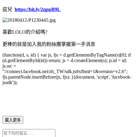
這兒
https://bit.ly/2qppB9L
喜歡LOLO的介紹嗎?
更棒的就是加入我的粉絲團掌握第一手消息
(function(d, s, id) { var js, fjs = d.getElementsByTagName(s)[0]; if
(d.getElementById(id)) return; js = d.createElement(s); js.id = id;
js.src =
"//connect.facebook.net/zh_TW/sdk.js#xfbml=1&version=v2.6";
fjs.parentNode.insertBefore(js, fjs); }(document, 'script', 'facebook-
jssdk'));
載入更多