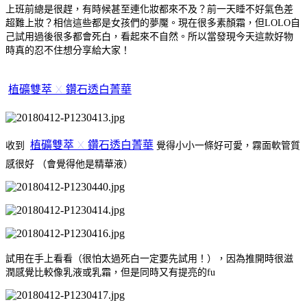
上班前總是很趕，有時候甚至連化妝都來不及？前一天睡不好氣色差
超難上妝？相信這些都是女孩們的夢魘。現在很多素顏霜，但LOLO自
己試用過後很多都會死白，看起來不自然。所以當發現今天這款好物
時真的忍不住想分享給大家！
植礦雙萃 X 鑽石透白菁華
植礦雙萃 X 鑽石透白菁華
收到
覺得小小一條好可愛，霧面軟管質
感很好 （會覺得他是精華液）
試用在手上看看（很怕太過死白一定要先試用！），因為推開時很滋
潤感覺比較像乳液或乳霜，但是同時又有提亮的fu