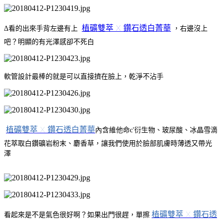
植礦雙萃 X 鑽石透白菁華
Δ看的出來手背左邊有上
，右邊沒上
吧？明顯的有光澤感卻不死白
軟管設計最棒的就是可以直接擠在臉上，乾淨不沾手
植礦雙萃 X 鑽石透白菁華
內含維他命c'衍生物、玻尿酸、冰晶雪滴
花萃取白鑽礦岩粉末、麝香草，讓我們使用於臉部肌膚時薄透又帶光
澤
植礦雙萃 X 鑽石透
看起來是不是氣色很好啊？如果出門很趕，單擦