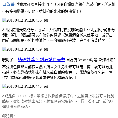
白菁華
其實就可以直接出門了（因為白鑽虹光帶有光感折射，所以細
小瑕疵都變得不明顯，彷彿掐的出水的好膚質！）
Δ因為使用天然成分，所以巨大瑕疵比較沒辦法遮住，但是細小的部分
例如毛孔、斑點都可以有修飾的感覺（這最適合懶人使用啦！或是出
門前時間總是不夠的捧油們，一分鐘即可完妝，完全不浪費時間！）
植礦雙萃 X 鑽石透白菁華
哦對了！
因為有“cosmos認證-深海藻醣”
不分膚色擦起來都很自然，所以女生男生都可以用！擦一次可以有提
亮感，多次疊擦就能擁有越來越白皙的膚色，非常適合放在包包，當
作外出旅遊時的保濕乳液或是補色粉底液使用
Δ或是像LOLO一樣，單擦當作妝前保濕打底，之後再上妝就可以特別
貼妝，從粉底裡透出光澤，就像剛做完臉部spa一樣，看不出年齡的Q
彈肌膚表露無遺~
哪兒買?