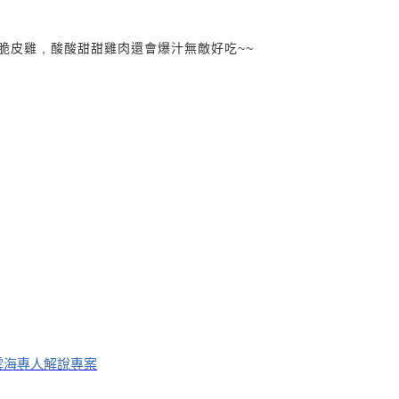
皮雞 , 酸酸甜甜雞肉還會爆汁無敵好吃~~
雲海專人解說專案