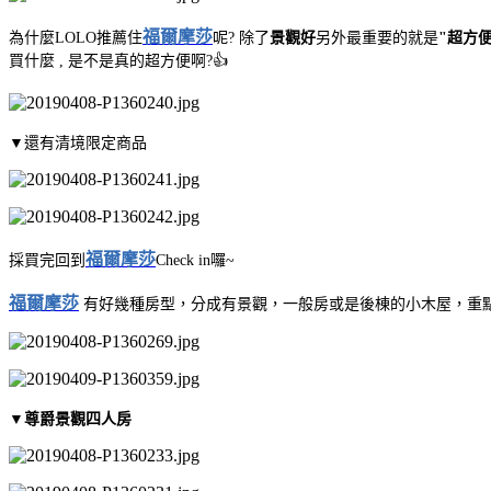
福爾摩莎
為什麼LOLO推薦住
呢? 除了
景觀好
另外最重要的就是
"超方便
買什麼 , 是不是真的超方便啊?
👍
▼還有清境限定商品
福爾摩莎
採買完回到
Check in囉~
福爾摩莎
有好幾種房型，分成有景觀，一般房或是後棟的小木屋，重
▼尊爵景觀四人房