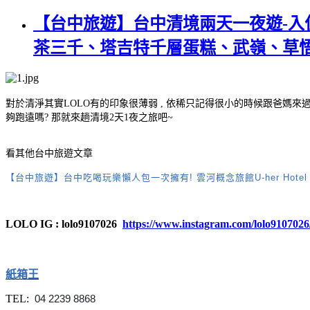
【台中旅遊】台中清境兩天一夜遊-入住
茶三千、塔吉特千層蛋糕、武嶺、草
對於清淨其實LOLO有的印象很薄弱 , 依稀只記得很小的時候跟爸媽來過
夠跑遠嗎? 那就來趟清境2天1夜之旅吧~
看其他台中旅遊文章
【台中旅遊】台中吃喝玩樂懶人包一次擁有! 雲河概念旅館U-her Ho
LOLO IG : lolo9107026
https://www.instagram.com/lolo9107026
紙箱王
TEL:
04 2239 8868