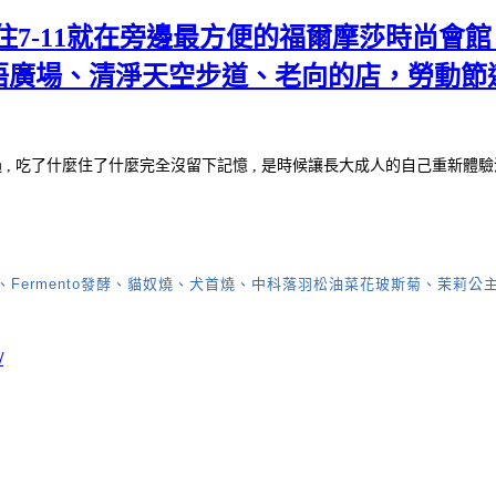
7-11就在旁邊最方便的福爾摩莎時尚會館
悟廣場、清淨天空步道、老向的店，勞動節
 , 吃了什麼住了什麼完全沒留下記憶 , 是時候讓長大成人的自己重新體驗
tel、Fermento發酵、貓奴燒、犬首燒、中科落羽松油菜花玻斯菊、
/