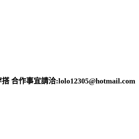
宜請洽:lolo12305@hotmail.com