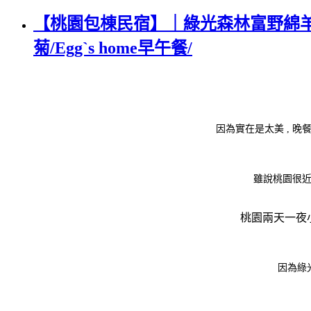
【桃園包棟民宿】｜綠光森林富野綿羊牧
菊/Egg`s home早午餐/
因為實在是太美 , 晚
雖說桃園很近 
桃園兩天一夜小
因為綠光