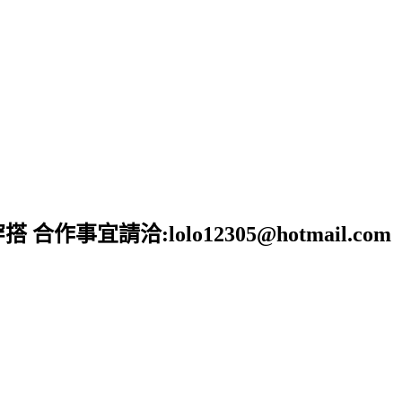
宜請洽:lolo12305@hotmail.com