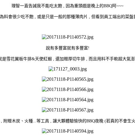
理智一直告誡我不能吃太飽 , 因為重頭戲是晚上的BBQ阿~~~
料會很少吃不飽 , 或是只是一般的那種薄肉片 , 但看到員工端出的菜盤我
說有多豐富就有多豐富!
就是雪花翼板牛排&天使紅蝦 , 還加贈厚切牛排 , 而且用料不手軟超大氣澎派
, 附贈木炭、火種...等工具 , 讓大夥體驗愉快的BBQ夜晚 (若真的不會生