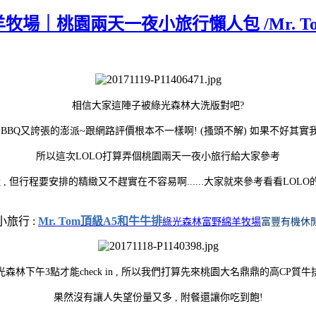
場｜桃園兩天一夜小旅行懶人包 /Mr. T
相信大家這陣子被綠光森林大洗版對吧?
餐BBQ又誇張的澎派~跟網路評價根本不一樣啊! (搔頭不解) 如果不好其
所以這次LOLO打算弄個桃園兩天一夜小旅行給大家參考
, 但行程要安排的精緻又不趕實在不容易啊......大家就來參考看看LOL
旅行 :
Mr. Tom頂級A5和牛牛排
富豐有機休
綠光森林富野綿羊牧場
森林下午3點才能check in , 所以我們打算先來桃園大名鼎鼎的高CP質
果然沒有讓人失望份量又多 , 附餐還讓你吃到飽!