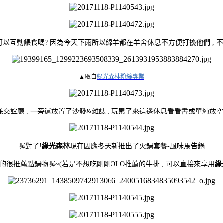
以互動餵食嗎? 因為今天下雨所以綿羊都在羊舍休息不方便打擾他們 , 
▲取自
綠光
森林粉絲專業
兼交誼廳 , 一旁還放置了沙發&雜誌 , 玩累了來這邊休息看看書或單純放
喔對了!
綠光森林
現在因應冬天新推出了火鍋套餐-風味馬告鍋
的很推薦點鍋物喔~(若是不想吃剛剛OLO推薦的牛排 , 可以直接來享用
綠