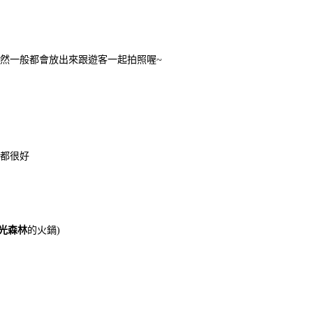
不然一般都會放出來跟遊客一起拍照喔~
空都很好
光森林
的火鍋)