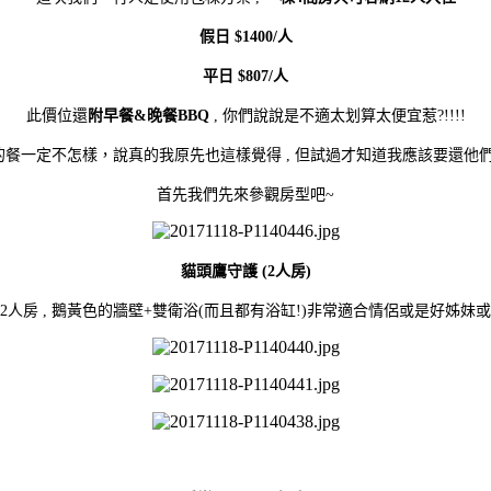
假日 $1400/人
平日 $807/人
此價位還
附早餐&晚餐BBQ
, 你們說說是不適太划算太便宜惹?!!!!
的餐一定不怎樣，說真的我原先也這樣覺得
, 但試過才知道我應該要還他們
首先我們先來參觀房型吧~
貓頭鷹守護 (2人房)
2人房 , 鵝黃色的牆壁+雙衛浴(而且都有浴缸!)非常適合情侶或是好姊妹