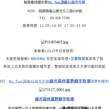
點我看詳細文章
Mr. Tom頂級A5和牛牛排
ADD:
桃園縣龜山鄉文化三路638號
TEL:
03 328 7799
營業時間: 11:30~14:30 17:30~21:00
來看看LOLO今日穿搭吧~
天藍色蓓蕾帽+
MEOWU
灰色毛球耳環+
艾美時尚
真皮馬丁靴
再加上日本買的圖騰針織外套 , 整個就是清爽又方便行動的搭配
綠光森林富野綿羊牧場
富豐有機休
行 :
Mr. Tom頂級A5和牛牛排
綠光森林富野綿羊牧場
這次我們一行人是使用包棟方案 ,
一棟4間房共可容納12人入住