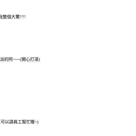
整個大驚!!!!
的阿~~~(開心打滾)
火可以請員工幫忙喔~)