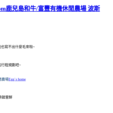
om鹿兒島和牛/富豐有機休閒農場 波斯
實我也寫不出什麼毛來啦~
O的行程規劃吧~
閒農場
Egg`s hom
e
牛排館嘗鮮