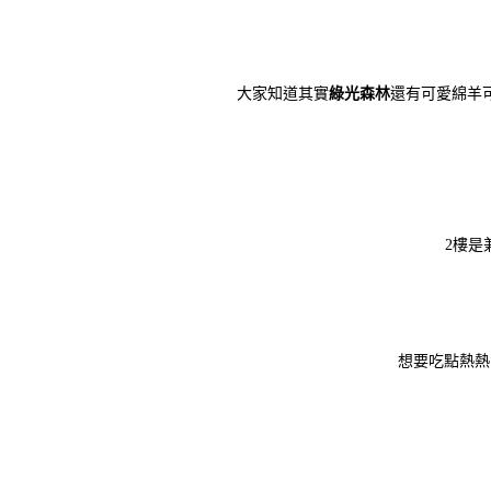
大家知道其實
綠光森林
還有可愛綿羊可
2樓是
想要吃點熱熱