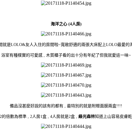
海洋之心 (4人房)
間就是LOLO&友人入住的房間啦~寬敞舒適的兩張大床配上LOLO最愛的
浴室有種樸實的可愛感 , 木質櫃子看的出十分有年紀了但我就愛這一味~
備品沒甚麼好說的該有的都有 , 最特別的就是附贈面膜兩盒!!!!
2的倍數為標準 , 2人房1盒 , 4人房就是2盒 ,
綠光森林
知道上山容易皮膚乾