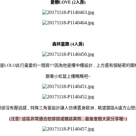
愛戀LOVE (2人房)
森林童趣 (4人房)
是LOLO此行最愛的一間房!!!因為他是樓中樓設計 , 上方還有個秘密的閣
跟著小松鼠上樓瞧瞧吧~
卻沒有壓迫感 , 特殊三角窗設計讓人彷彿置身歐洲 , 眺望園區&遠方山
(注意! 這區非常適合拍穿搭或雜誌美照 , 最後會跟大家分享喔~)