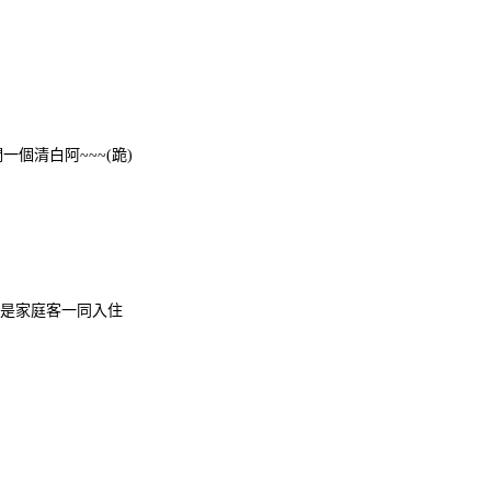
一個清白阿~~~(跪)
或是家庭客一同入住