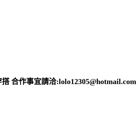
宜請洽:lolo12305@hotmail.com