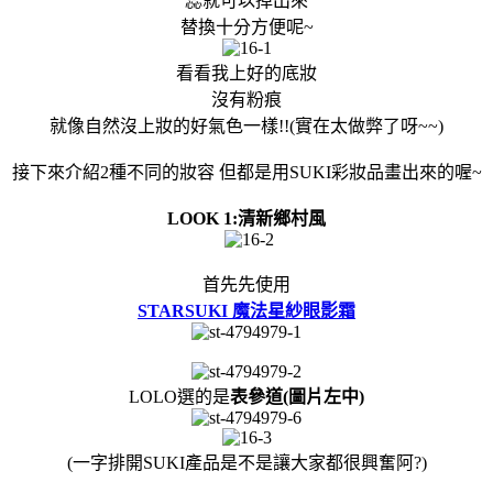
蕊就可以掉出來
替換十分方便呢~
看看我上好的底妝
沒有粉痕
就像自然沒上妝的好氣色一樣!!(實在太做弊了呀~~
)
接下來介紹2種不同的妝容 但都是用SUKI彩妝品畫出來的喔~
LOOK 1:清新鄉村風
首先先使用
STARSUKI 魔法星紗眼影霜
LOLO選的是
表參道(圖片左中)
(一字排開SUKI產品是不是讓大家都很興奮阿?)