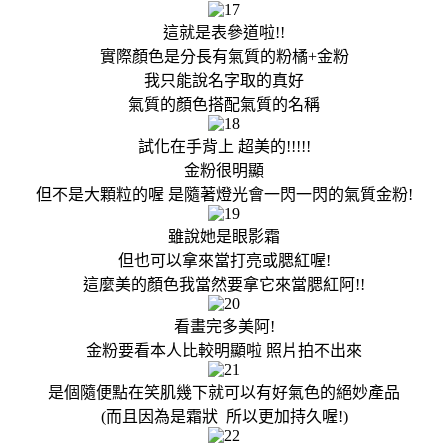
這就是表參道啦!!
實際顏色是分長有氣質的粉橘+金粉
我只能說名字取的真好
氣質的顏色搭配氣質的名稱
試化在手背上 超美的!!!!!
金粉很明顯
但不是大顆粒的喔 是隨著燈光會一閃一閃的氣質金粉!
雖說她是眼影霜
但也可以拿來當打亮或腮紅喔!
這麼美的顏色我當然要拿它來當腮紅阿!!
看畫完多美阿!
金粉要看本人比較明顯啦 照片拍不出來
是個隨便點在笑肌幾下就可以有好氣色的絕妙產品
(而且因為是霜狀 所以更加持久喔!)