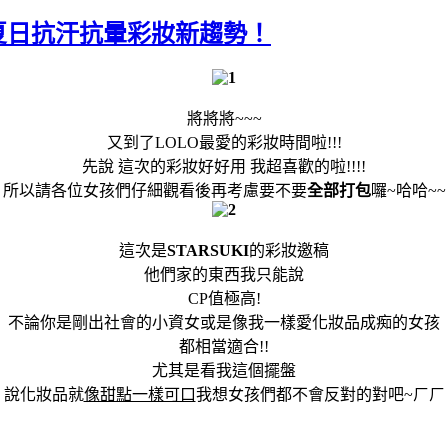
I夏日抗汗抗暈彩妝新趨勢！
將將將~~~
又到了LOLO最愛的彩妝時間啦!!!
先說 這次的彩妝好好用 我超喜歡的啦!!!!
所以請各位女孩們仔細觀看後再考慮要不要
全部打包
囉~哈哈~~
這次是
STARSUKI
的彩妝邀稿
他們家的東西我只能說
CP值極高!
不論你是剛出社會的小資女或是像我一樣愛化妝品成痴的女孩
都相當適合!!
尤其是看我這個擺盤
說化妝品就
像甜點一樣可口
我想女孩們都不會反對的對吧~ㄏㄏ