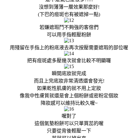
沒想到薄薄一層效果那麼好!
(下巴的痘斑也有被遮掉一點)
若嫌遮瑕鬥不夠強的客倌們
可以用手指輕壓粉餅
用殘留在手指上的粉底液去再次按壓需要遮瑕的部位喔
把有痘斑處多壓幾次就會比較不明顯囉
瞬間底妝就完成
而且上完底妝非常清透還會發光!
如果乾性肌膚的就不用上定妝
像我中性膚質就還是會上個粉餅或密粉定個妝
降妝感可以維持比較久喔~
喔對了
這個氣墊粉餅可以只單買蕊的喔
只要從背後輕壓一下