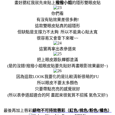
畫好腮紅我就先來貼上
撥撥小姐
的隱形雙眼皮貼
你們看
有沒有貼效果差很多齁!
這款雙眼皮貼真的超隱形
但缺點是支撐力不太夠 所以不能貪心貼太寬
很容易又會垂下來喔~~
這實再拿出表參道來
把上眼皮跟臥蟬都塗滿
(是的沒錯!撥撥小姐眼皮貼要先貼好再畫眼影效果最好~)
因為這款LOOK我要化的是比較清新很萌的FU
所以眼皮不要太多顏色
只要帶點亮亮的感覺就好
(所以表參道超適合的阿 畫起來很氣質不招搖 氣色又好!)
最後再加上唇彩
緋吻不可持效唇彩
（紅色
桃色
粉色
橘色）
/
/
/