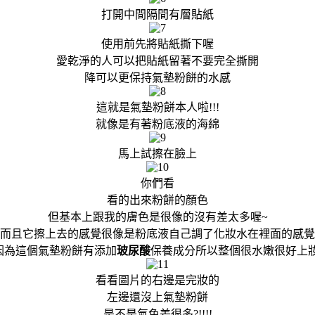
打開中間隔間有層貼紙
使用前先將貼紙撕下喔
愛乾淨的人可以把貼紙留著不要完全撕開
降可以更保持氣墊粉餅的水感
這就是氣墊粉餅本人啦!!!
就像是有著粉底液的海綿
馬上試擦在臉上
你們看
看的出來粉餅的顏色
但基本上跟我的膚色是很像的沒有差太多喔~
而且它擦上去的感覺很像是粉底液自己調了化妝水在裡面的感覺
因為這個氣墊粉餅有添加
玻尿酸
保養成分所以整個很水嫩很好上妝
看看圖片的右邊是完妝的
左邊還沒上氣墊粉餅
是不是氣色差很多?!!!!