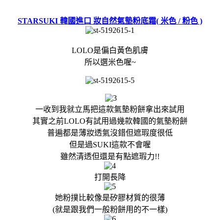
STARSUKI 韓國進口 妝自然氣墊粉底霜( 米色 / 粉色 )
LOLO是偏白黃色肌膚
所以選米色喔~
一收到我就立馬把這款氣墊粉餅拿出來試用
其實之前LOLO有試用過幾款韓國的氣墊粉餅
普遍都是薄妝透氣沒錯但遮瑕度很低
但是過SUKI這款不會喔
雖然清透但還是有點遮瑕力!!
打開長降
她粉撲比較像是矽膠材質的
很薄
(就是跟我們一般粉餅用的不一樣)